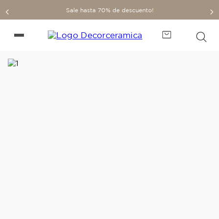
Sale hasta 70% de descuento!