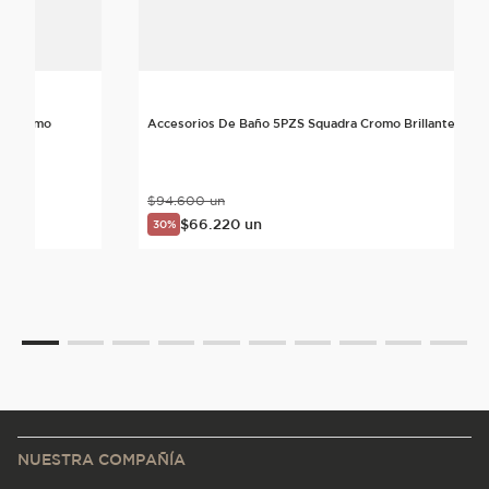
rte Cromo
Accesorios De Baño 5PZS Squadra Cromo Brillante
$
94
.
600
un
$
66
.
220
un
30%
NUESTRA COMPAÑÍA