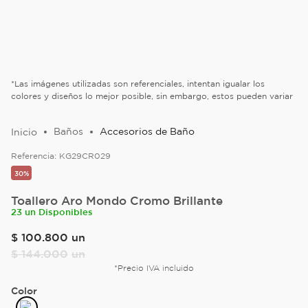
*Las imágenes utilizadas son referenciales, intentan igualar los
colores y diseños lo mejor posible, sin embargo, estos pueden variar
Baños
Accesorios de Baño
Referencia:
KG29CR029
30%
Toallero Aro Mondo Cromo Brillante
23 un Disponibles
$
100
.
800
un
$
144
.
000
un
*Precio IVA incluido
Color