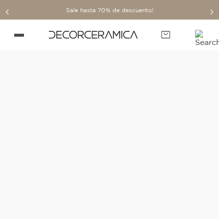
Sale hasta 70% de descuento!