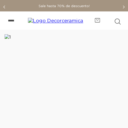
Sale hasta 70% de descuento!