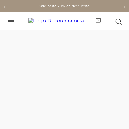
Sale hasta 70% de descuento!