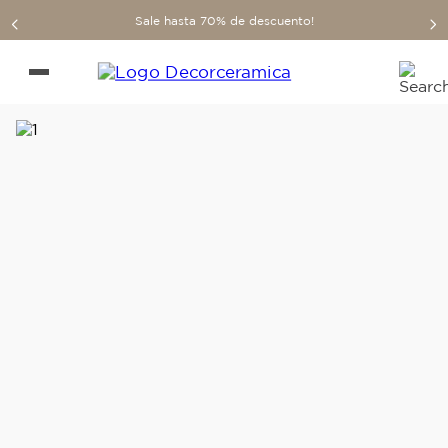
Sale hasta 70% de descuento!