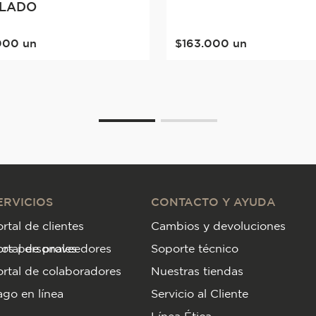
LLADO
000
un
$
163
.
000
un
ERVICIOS
CONTACTO Y AYUDA
rtal de clientes
Cambios y devoluciones
tos personales
ortal de proveedores
Soporte técnico
rtal de colaboradores
Nuestras tiendas
go en línea
Servicio al Cliente