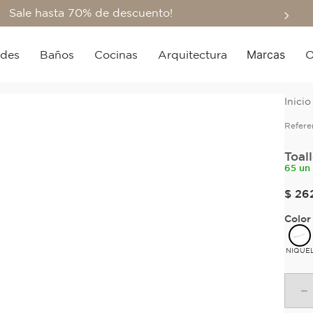
Sale hasta 70% de descuento!
Marcas
edes
Baños
Cocinas
Arquitectura
O
Refere
Toal
65 un
$
26
Color
NIQUE
－