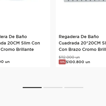
era De Baño
Regadera De Baño
da 20CM Slim Con
Cuadrada 20*20CM S
 Cromo Brillante
Con Brazo Cromo Bril
$
112
.
000
un
00
un
$
100
.
800
un
10%