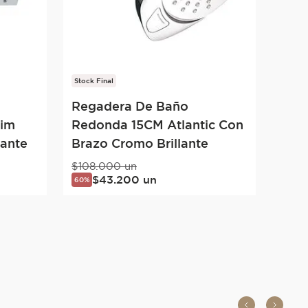
Stock Final
Regadera De Baño
lim
Redonda 15CM Atlantic Con
lante
Brazo Cromo Brillante
$
108
.
000
un
$
43
.
200
un
60%