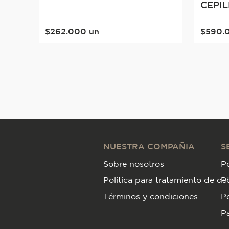
CEPI
$
262
.
000
un
$
590
.
NUESTRA COMPAÑIA
S
Sobre nosotros
Po
Política para tratamiento de da
P
Términos y condiciones
Po
Pa