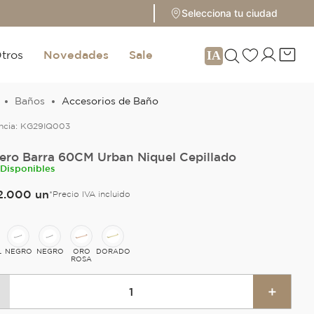
Selecciona tu ciudad
tros
Novedades
Sale
Baños
Accesorios de Baño
ncia:
KG29IQ003
lero Barra 60CM Urban Niquel Cepillado
 Disponibles
2
.
000
un
*Precio IVA incluido
L
NEGRO
NEGRO
ORO
DORADO
ROSA
＋