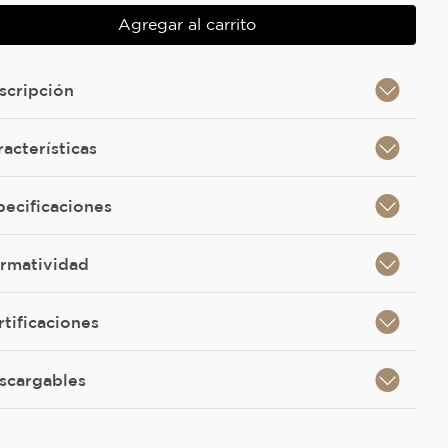
Agregar al carrito
scripción
racterísticas
pecificaciones
rmatividad
rtificaciones
scargables