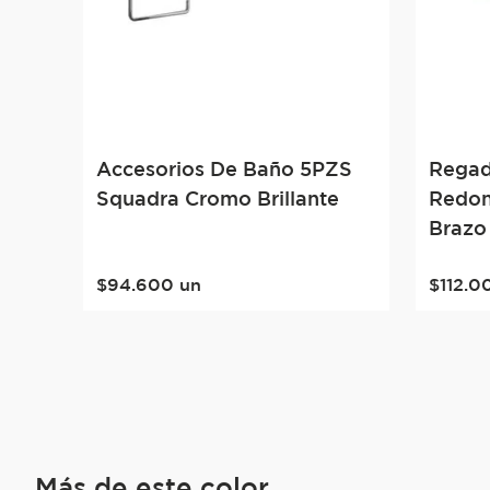
Accesorios De Baño 5PZS
Regad
Squadra Cromo Brillante
Redon
Brazo
$
94
.
600
un
$
112
.
0
Más de este color