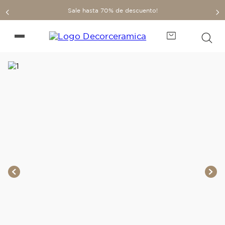
Sale hasta 70% de descuento!