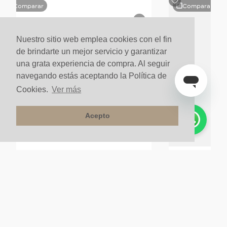
Comparar
Comparar
Nuestro sitio web emplea cookies con el fin
de brindarte un mejor servicio y garantizar
una grata experiencia de compra. Al seguir
navegando estás aceptando la Política de
Cookies.
Ver más
Acepto
Jabonera Rejilla A
Perchero Doble Atlas Negro Mate
$
280
.
000
un
$
149
.
000
un
$
252
.
000
u
10%