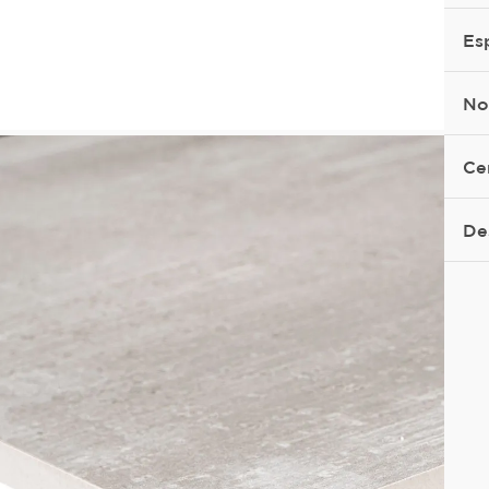
Es
No
Ce
De