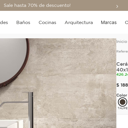
Sale hasta 70% de descuento!
Marcas
edes
Baños
Cocinas
Arquitectura
O
Refere
Cerá
40x1
426.2
$
188
Color
TAUPE