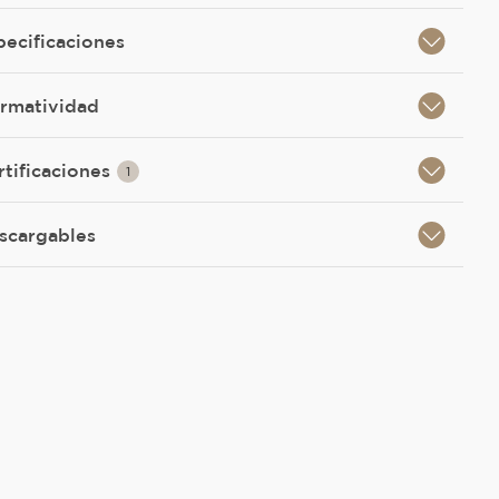
pecificaciones
rmatividad
rtificaciones
1
scargables