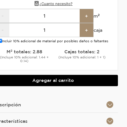
¿Cuanto necesito?
-
+
m²
-
+
caja
Incluir 10% adicional de material por posibles daños o faltantes
M² totales:
2.88
Cajas totales:
2
(Incluye 10% adicional: 1.44 +
(Incluye 10% adicional: 1 + 1)
0.14)
Agregar al carrito
scripción
racterísticas