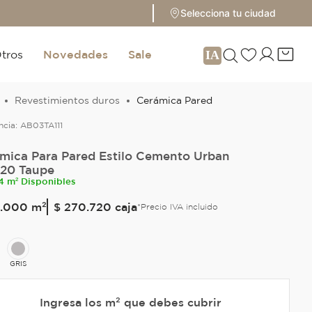
Selecciona tu ciudad
tros
Novedades
Sale
Revestimientos duros
Cerámica Pared
ncia:
AB03TA111
mica Para Pared Estilo Cemento Urban
20 Taupe
4 m² Disponibles
.
000
m²
$ 270.720
caja
*Precio IVA incluido
GRIS
Ingresa los m² que debes cubrir