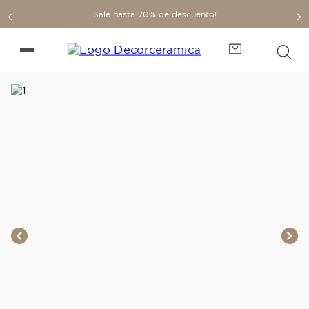
Sale hasta 70% de descuento!