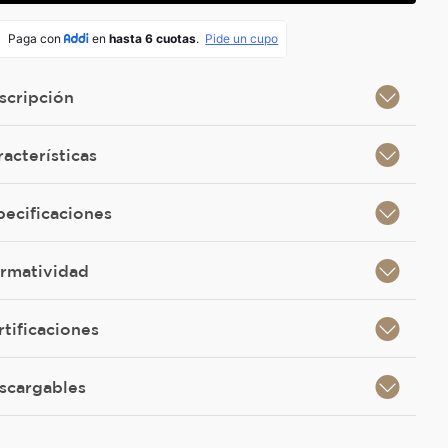
scripción
racterísticas
pecificaciones
rmatividad
rtificaciones
scargables