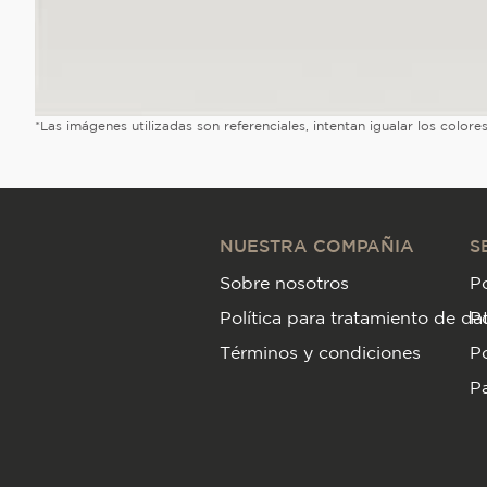
*Las imágenes utilizadas son referenciales, intentan igualar los color
NUESTRA COMPAÑIA
S
Sobre nosotros
Po
Política para tratamiento de da
P
Términos y condiciones
Po
Pa