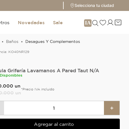
Selecciona tu ciudad
tros
Novedades
Sale
Baños
Desagues Y Complementos
ncia:
KO40NR129
ula Grifería Lavamanos A Pared Taut N/A
 Disponibles
0
.
000
un
*Precio IVA incluido
0
.
000
un
＋
Agregar al carrito