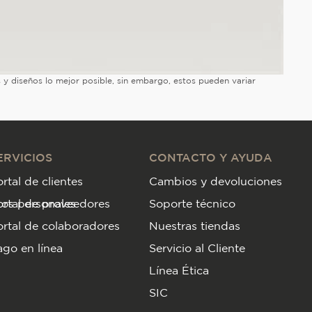
es y diseños lo mejor posible, sin embargo, estos pueden variar
ERVICIOS
CONTACTO Y AYUDA
rtal de clientes
Cambios y devoluciones
tos personales
ortal de proveedores
Soporte técnico
rtal de colaboradores
Nuestras tiendas
go en línea
Servicio al Cliente
Línea Ética
SIC