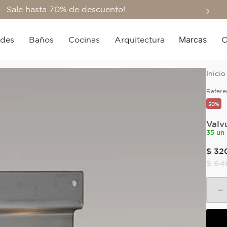
Sale hasta 70% de descuento!
Marcas
edes
Baños
Cocinas
Arquitectura
O
Refere
50%
Valv
35 un
$
32
$
64
－