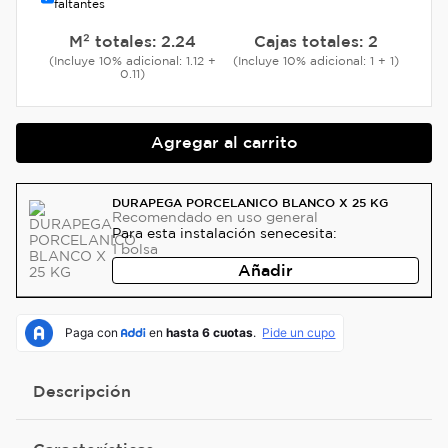
faltantes
M² totales:
2.24
Cajas totales:
2
(Incluye 10% adicional: 1.12 +
(Incluye 10% adicional: 1 + 1)
0.11)
Agregar al carrito
DURAPEGA PORCELANICO BLANCO X 25 KG
Recomendado
en uso general
Para esta instalación se
necesita:
1
bolsa
Añadir
Descripción