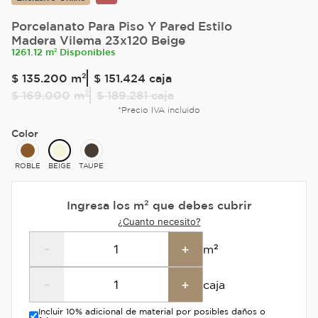
Porcelanato Para Piso Y Pared Estilo
Madera Vilema 23x120 Beige
1261.12 m² Disponibles
$
135
.
200
m²
$ 151.424
caja
$
169
.
000
m²
$ 189.281
caja
*Precio IVA incluido
Color
ROBLE
BEIGE
TAUPE
Ingresa los m² que debes cubrir
¿Cuanto necesito?
-
+
m²
-
+
caja
Incluir 10% adicional de material por posibles daños o