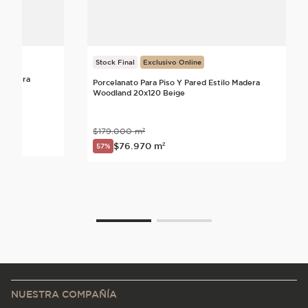
Stock Final
Exclusivo Online
o Madera
Porcelanato Para Piso Y Pared Estilo Madera
Woodland 20x120 Beige
$
179
.
000
m²
nte
$
76
.
970
m²
57%
NUESTRA COMPAÑÍA