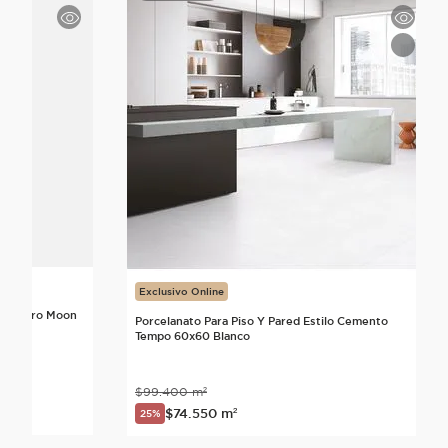
Exclusivo Online
lo Neutro Moon
Porcelanato Para Piso Y Pared Estilo Cemento
Tempo 60x60 Blanco
$
99
.
400
m²
$
74
.
550
m²
25%