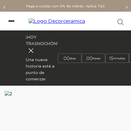
Paga a cuotas con 0% de interés. Aplica T&C
¡HOY
TRASNOCHÓN!
00
00
15
días
horas
minutos
Una nueva
historia está a
punto de
comenzar.