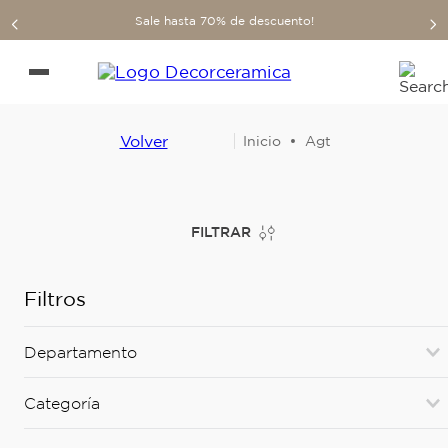
Sale hasta 70% de descuento!
Volver
Agt
FILTRAR
Filtros
Departamento
Revestimientos blandos
(
2
)
Categoría
Deco Paneles
(
2
)