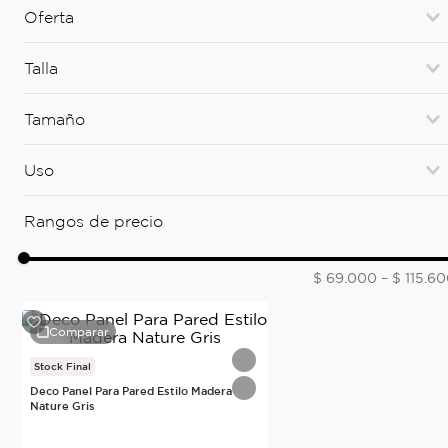
TABLA LARGA
(
2
)
Oferta
NO
(
2
)
Talla
XXL
(
1
)
Tamaño
TABLA LARGA
(
1
)
Uso
2800*120
(
1
)
Pared
(
2
)
Rangos de precio
$ 69.000
–
$ 115.6
Comparar
Stock Final
Deco Panel Para Pared Estilo Madera
Nature Gris