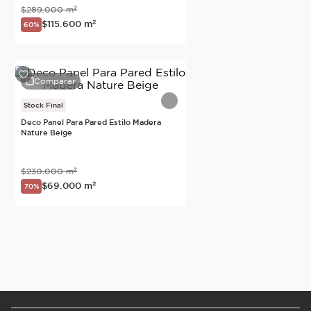
$
289
.
000
m²
$
115
.
600
m²
60%
Comparar
Stock Final
Deco Panel Para Pared Estilo Madera
Nature Beige
$
230
.
000
m²
$
69
.
000
m²
70%