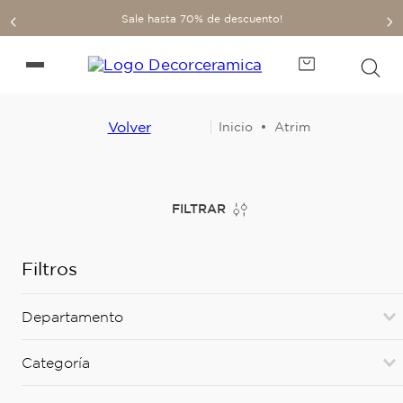
Sale hasta 70% de descuento!
Volver
Atrim
FILTRAR
Filtros
Departamento
Revestimientos blandos
(
32
)
Categoría
Accesorios
(
31
)