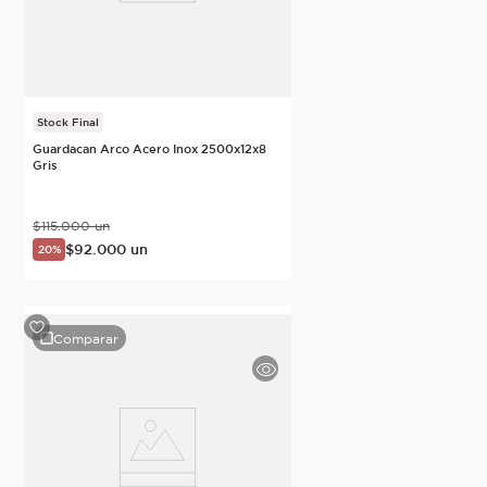
Stock Final
Guardacan Arco Acero Inox 2500x12x8
Gris
$
115
.
000
un
$
92
.
000
un
20%
Comparar