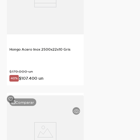
Hongo Acero Inox 2500x22x10 Gris
$
179
.
000
un
$
107
.
400
un
40%
Comparar