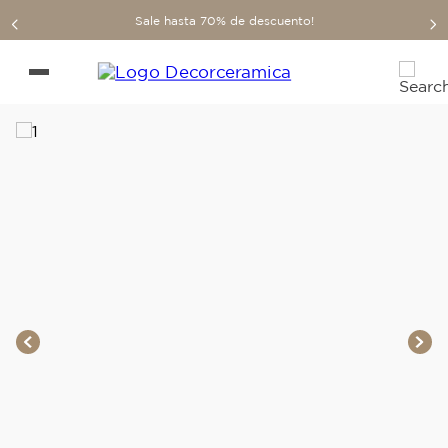
Sale hasta 70% de descuento!