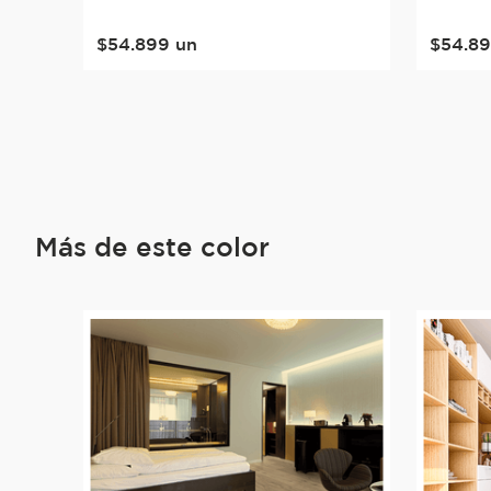
$
54
.
899
un
$
54
.
8
Más de este color