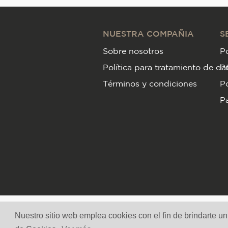
NUESTRA COMPAÑIA
S
Sobre nosotros
Po
Política para tratamiento de da
P
Términos y condiciones
Po
Pa
Nuestro sitio web emplea cookies con el fin de brindarte u