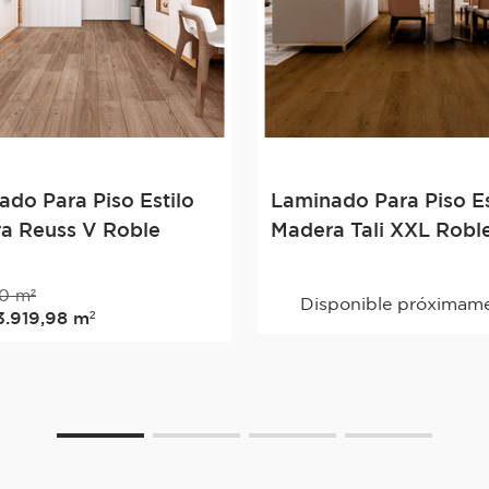
ado Para Piso Estilo
Laminado Para Piso Es
a Reuss V Roble
Madera Tali XXL Robl
0
m²
Disponible próximam
3
.
919
,
98
m²