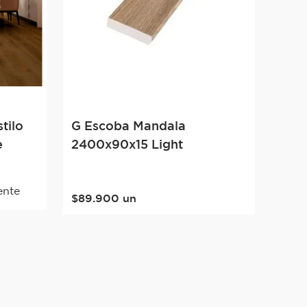
tilo
G Escoba Mandala
e
2400x90x15 Light
ente
$
89
.
900
un