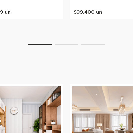
99
un
$
99
.
400
un