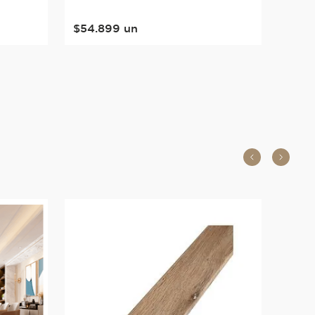
$
54
.
899
un