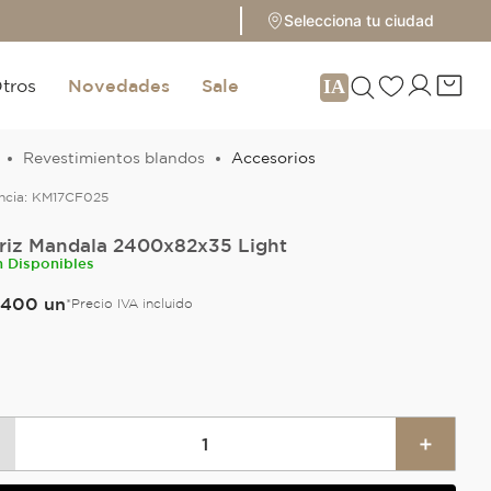
Selecciona tu ciudad
tros
Novedades
Sale
Revestimientos blandos
Accesorios
ncia:
KM17CF025
riz Mandala 2400x82x35 Light
n Disponibles
400
un
*Precio IVA incluido
＋