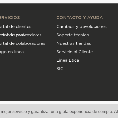
ERVICIOS
CONTACTO Y AYUDA
rtal de clientes
Cambios y devoluciones
tos personales
ortal de proveedores
Soporte técnico
rtal de colaboradores
Nuestras tiendas
go en línea
Servicio al Cliente
Línea Ética
SIC
Medios de pago y sitio seguro
n mejor servicio y garantizar una grata experiencia de compra. A