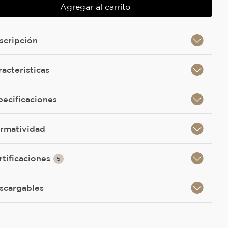
Agregar al carrito
scripción
racterísticas
pecificaciones
rmatividad
rtificaciones
5
scargables