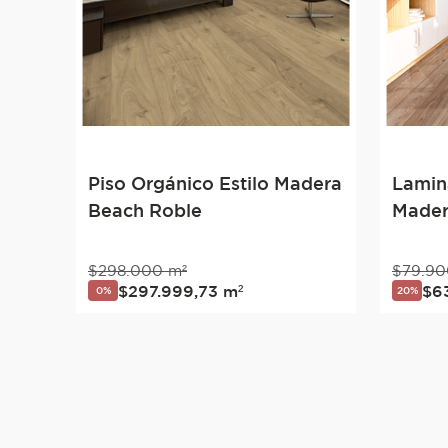
Piso Orgánico Estilo Madera
Lamin
Beach Roble
Mader
$
298
.
000
m²
$
79
.
90
$
297
.
999
,
73
m²
$
6
0%
20%