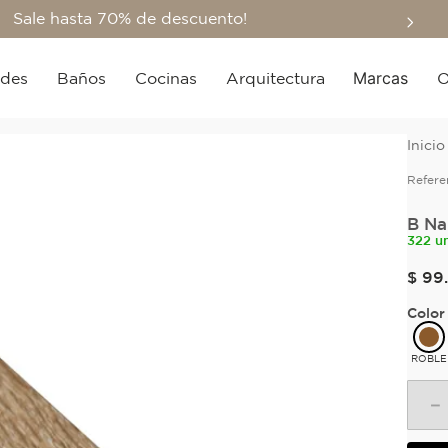
Sale hasta 70% de descuento!
Marcas
edes
Baños
Cocinas
Arquitectura
O
Refere
B Na
322 u
$
99
.
Color
ROBLE
－