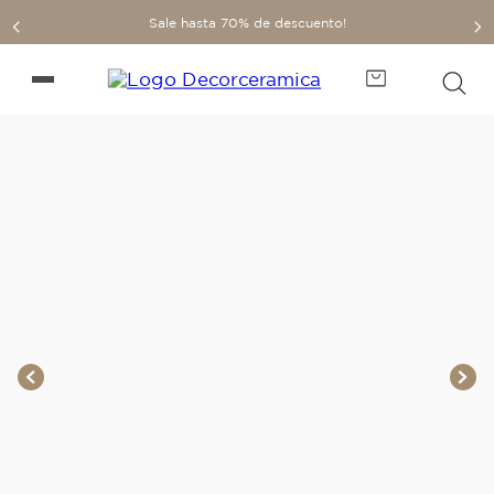
Sale hasta 70% de descuento!