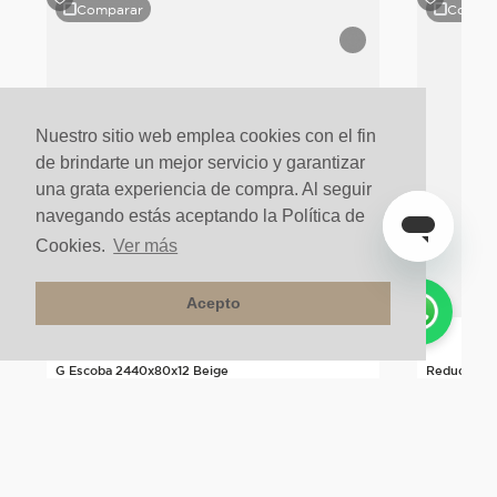
Comparar
Compar
Nuestro sitio web emplea cookies con el fin
de brindarte un mejor servicio y garantizar
una grata experiencia de compra. Al seguir
navegando estás aceptando la Política de
Cookies.
Ver más
Acepto
G Escoba 2440x80x12 Beige
Reductor M
$
39
.
900
un
$
54
.
899
u
$
31
.
920
un
$
43
.
20%
20%