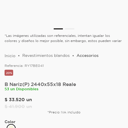
*Las imágenes utilizadas son referenciales, intentan igualar los
colores y diseños lo mejor posible, sin embargo, estos pueden variar
Revestimientos blandos
Accesorios
Referencia:
RY17BE041
20%
B Nariz(P) 2440x55x18 Reale
53 un Disponibles
$
33
.
520
un
$
41
.
900
un
*Precio IVA incluido
Color