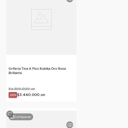
Grifería Tina A Piso Kubika Oro Rosa
Brillante
$
4
.
300
.
000
un
$
3
.
440
.
000
un
20%
Comparar