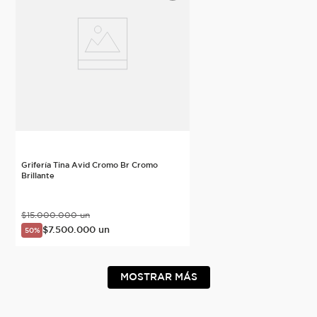
Grifería Tina Avid Cromo Br Cromo
Brillante
$
15
.
000
.
000
un
$
7
.
500
.
000
un
50%
MOSTRAR MÁS