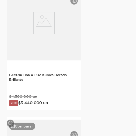
Grifería Tina A Piso Kubika Dorado
Brillante
$
4
.
300
.
000
un
$
3
.
440
.
000
un
20%
Comparar