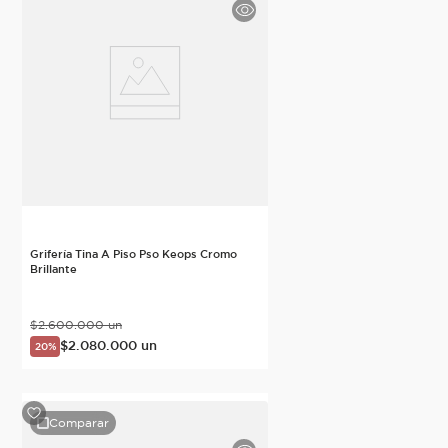
Grifería Tina A Piso Pso Keops Cromo
Brillante
$
2
.
600
.
000
un
$
2
.
080
.
000
un
20%
Comparar