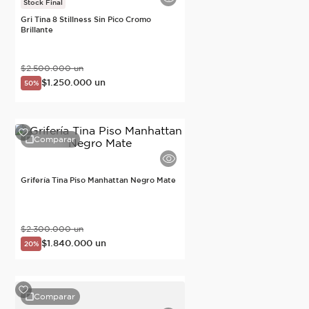
Stock Final
Gri Tina 8 Stillness Sin Pico Cromo
Brillante
$
2
.
500
.
000
un
$
1
.
250
.
000
un
50%
Comparar
Grifería Tina Piso Manhattan Negro Mate
$
2
.
300
.
000
un
$
1
.
840
.
000
un
20%
Comparar