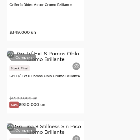
Grifería Bidet Astor Cromo Brillante
$
349
.
000
un
Comparar
Stock Final
Gri Ti/ Ext 8 Pomos Oblo Cromo Brillante
$
1
.
900
.
000
un
$
950
.
000
un
50%
Comparar