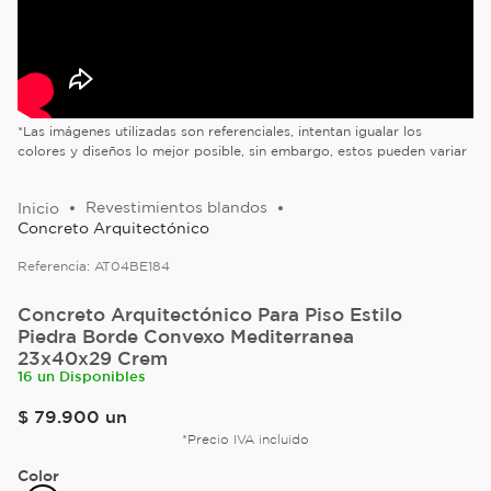
*Las imágenes utilizadas son referenciales, intentan igualar los
colores y diseños lo mejor posible, sin embargo, estos pueden variar
Revestimientos blandos
Concreto Arquitectónico
Referencia:
AT04BE184
Concreto Arquitectónico Para Piso Estilo
Piedra Borde Convexo Mediterranea
23x40x29 Crem
16 un Disponibles
$
79
.
900
un
*Precio IVA incluido
Color