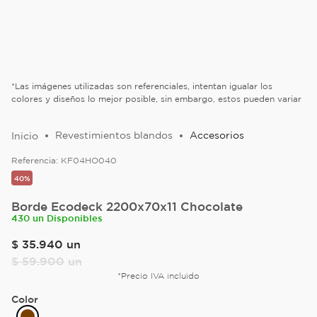
*Las imágenes utilizadas son referenciales, intentan igualar los
colores y diseños lo mejor posible, sin embargo, estos pueden variar
Revestimientos blandos
Accesorios
Referencia:
KF04HO040
40%
Borde Ecodeck 2200x70x11 Chocolate
430 un Disponibles
$
35
.
940
un
$
59
.
900
un
*Precio IVA incluido
Color