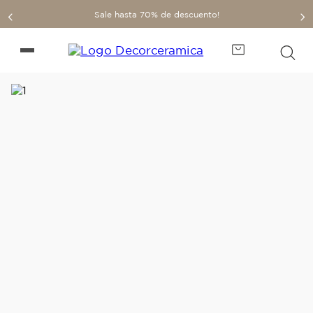
Sale hasta 70% de descuento!