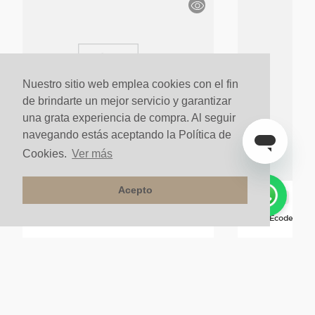
Nuestro sitio web emplea cookies con el fin
de brindarte un mejor servicio y garantizar
una grata experiencia de compra. Al seguir
navegando estás aceptando la Política de
Cookies.
Ver más
Acepto
Stock Final
Stock Final
B Nariz(P) 2440x55x18 Melao
Borde Ecodeck 22
$
50
.
900
un
$
59
.
900
un
$
25
.
450
un
$
35
.
940
u
50%
40%