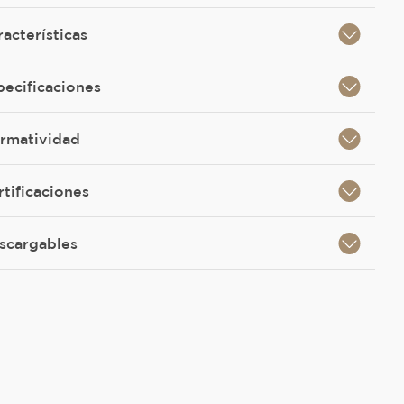
racterísticas
pecificaciones
rmatividad
rtificaciones
scargables