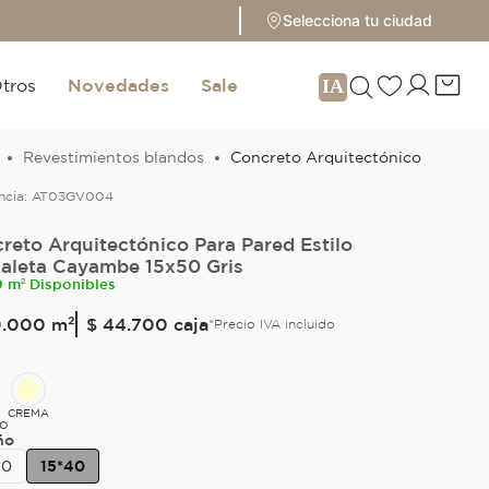
Selecciona tu ciudad
tros
Novedades
Sale
Revestimientos blandos
Concreto Arquitectónico
ncia:
AT03GV004
reto Arquitectónico Para Pared Estilo
aleta Cayambe 15x50 Gris
9 m² Disponibles
9
.
000
m²
$ 44.700
caja
*Precio IVA incluido
CREMA
DO
ño
30
15*40