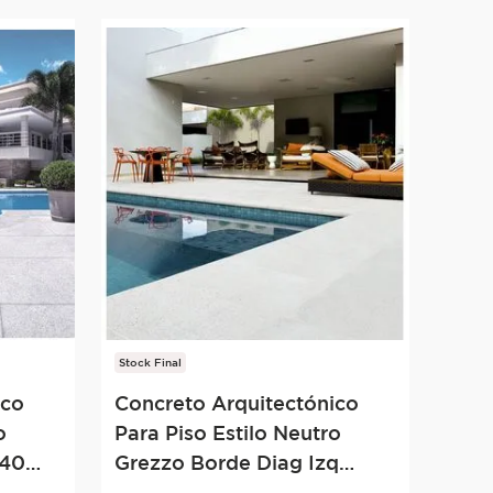
Stock Final
ico
Concreto Arquitectónico
o
Para Piso Estilo Neutro
x40
Grezzo Borde Diag Izq
40x80 Gris