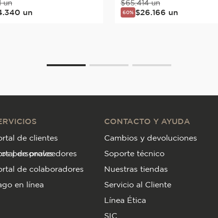
1
un
$
65
.
414
un
4
.
340
un
$
26
.
166
un
60%
ERVICIOS
CONTACTO Y AYUDA
rtal de clientes
Cambios y devoluciones
tos personales
ortal de proveedores
Soporte técnico
rtal de colaboradores
Nuestras tiendas
go en línea
Servicio al Cliente
Línea Ética
SIC