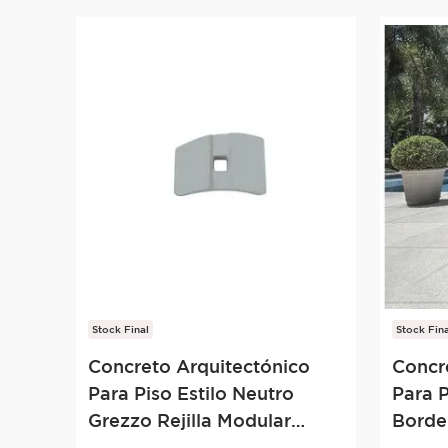
Stock Final
Stock Fina
Concreto Arquitectónico
Concr
Para Piso Estilo Neutro
Para P
Grezzo Rejilla Modular
Borde 
9.5x14 Gris
40x50