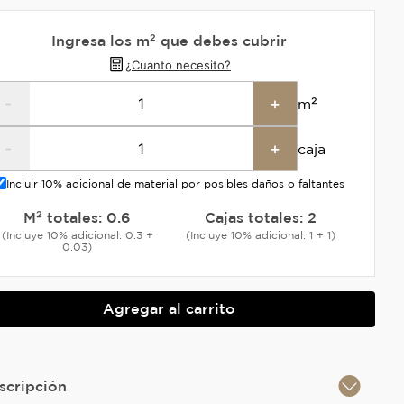
Ingresa los m² que debes cubrir
¿Cuanto necesito?
-
+
m²
-
+
caja
Incluir 10% adicional de material por posibles daños o faltantes
M² totales:
0.6
Cajas totales:
2
(Incluye 10% adicional: 0.3 +
(Incluye 10% adicional: 1 + 1)
0.03)
Agregar al carrito
scripción