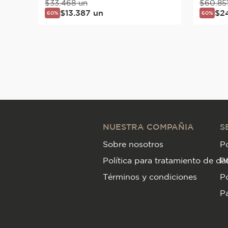
$
33
.
468
un
$
60
.
85
$
13
.
387
un
$
2
60%
60%
NUESTRA COMPAÑIA
S
Sobre nosotros
Po
Política para tratamiento de da
P
Términos y condiciones
Po
Pa