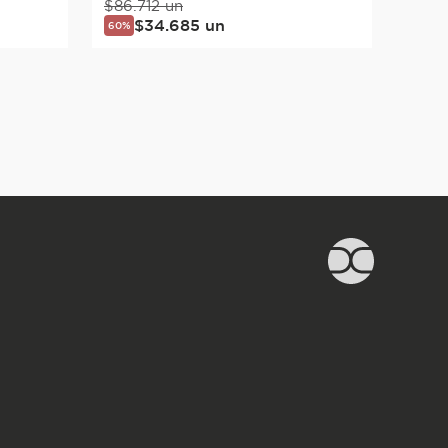
$
86
.
712
un
$
34
.
685
un
60%