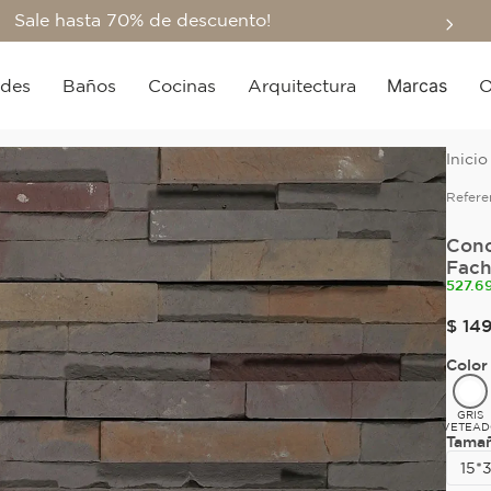
Sale hasta 70% de descuento!
Marcas
edes
Baños
Cocinas
Arquitectura
O
Refere
Conc
Fach
527.6
$
14
Color
GRIS
VETEA
Tama
15*