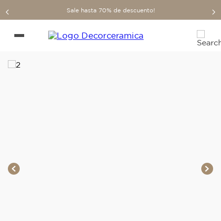
Sale hasta 70% de descuento!