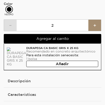
Color
NEGRO
－
＋
Agregar al carrito
DURAPEGA CA BASIC GRIS X 25 KG
Recomendado
en concreto arquitectónico
Para esta instalación se
necesita:
1
bolsa
Añadir
Descripción
Características