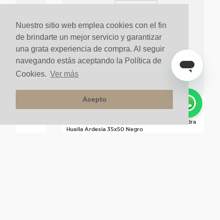
Nuestro sitio web emplea cookies con el fin
de brindarte un mejor servicio y garantizar
una grata experiencia de compra. Al seguir
navegando estás aceptando la Política de
Cookies.
Ver más
Acepto
Stock Final
 Estilo
Concreto Arquitectónico Para Piso Estilo Piedra
Huella Ardesia 35x50 Negro
$
87
.
127
un
$
34
.
851
un
60%