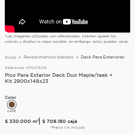
*Las imágenes utilizadas son referenciales, intentan igualar los
colores y diseños lo mejor posible, sin embargo, estos pueden variar
Revestimientos blandos
Deck Para Exteriores
Referencia:
KF04TE215
Piso Para Exterior Deck Duo Maple/teak +
Kit 2900x148x23
Color
CAFE
$
330
.
000
m²
$ 708.180
caja
*Precio IVA incluido