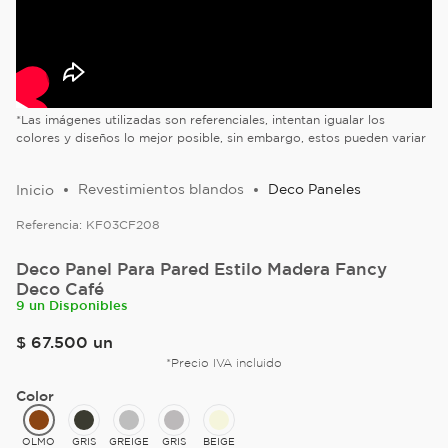
*Las imágenes utilizadas son referenciales, intentan igualar los
colores y diseños lo mejor posible, sin embargo, estos pueden variar
Revestimientos blandos
Deco Paneles
Referencia:
KF03CF208
Deco Panel Para Pared Estilo Madera Fancy
Deco Café
9 un Disponibles
$
67
.
500
un
*Precio IVA incluido
Color
OLMO
GRIS
GREIGE
GRIS
BEIGE