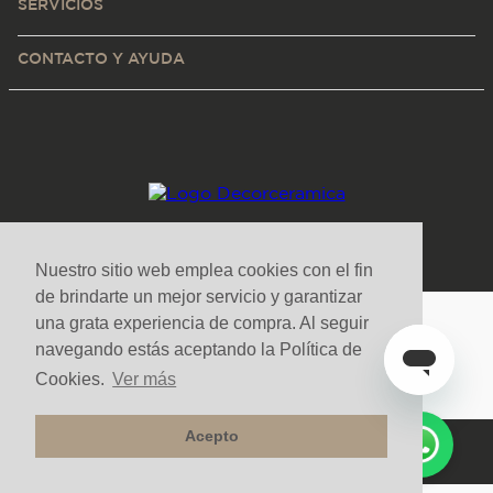
SERVICIOS
CONTACTO Y AYUDA
Nuestro sitio web emplea cookies con el fin
de brindarte un mejor servicio y garantizar
una grata experiencia de compra. Al seguir
Medios de pago y sitio seguro
navegando estás aceptando la Política de
Cookies.
Ver más
Acepto
Todos los derechos reservados. Copyright © Decorceramica 2025
Tecnología