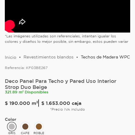
*Las imágenes utilizadas son referenciales, intentan igualar los
colores y diseños lo mejor posible, sin embargo, estos pueden variar
Revestimientos blandos
Techos de Madera WPC
Referencia:
KF03BE267
Deco Panel Para Techo y Pared Uso Interior
Strop Duo Beige
321.89 m² Disponibles
$
190
.
000
m²
$ 1.653.000
caja
*Precio IVA incluido
Color
GRIS
CAFE
ROBLE