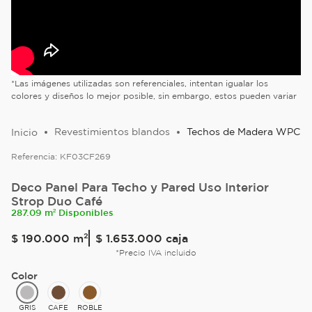
*Las imágenes utilizadas son referenciales, intentan igualar los
colores y diseños lo mejor posible, sin embargo, estos pueden variar
Revestimientos blandos
Techos de Madera WPC
Referencia:
KF03CF269
Deco Panel Para Techo y Pared Uso Interior
Strop Duo Café
287.09 m² Disponibles
$
190
.
000
m²
$ 1.653.000
caja
*Precio IVA incluido
Color
GRIS
CAFE
ROBLE