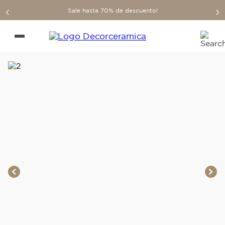
Sale hasta 70% de descuento!