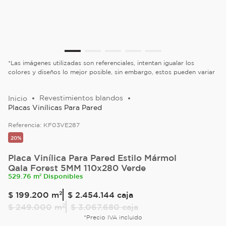
*Las imágenes utilizadas son referenciales, intentan igualar los
colores y diseños lo mejor posible, sin embargo, estos pueden variar
Revestimientos blandos
Placas Vinílicas Para Pared
Referencia:
KF03VE287
20%
Placa Vinílica Para Pared Estilo Mármol
Qala Forest 5MM 110x280 Verde
529.76 m² Disponibles
$
199
.
200
m²
$ 2.454.144
caja
$
249
.
000
m²
$ 3.067.680
caja
*Precio IVA incluido