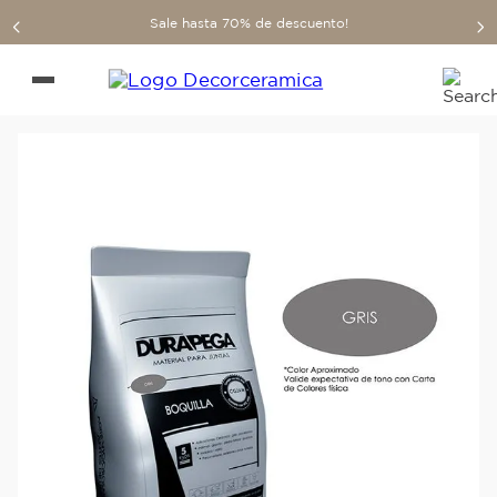
Sale hasta 70% de descuento!