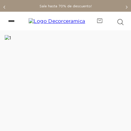
Sale hasta 70% de descuento!