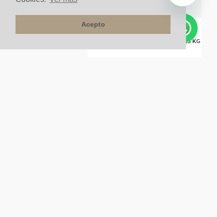
Acepto
Durapega Porcelanico Inter Gris X 25 KG
$
58
.
900
un
NUESTRA COMPAÑÍA
SERVICIOS