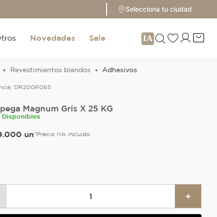
Selecciona tu ciudad
tros
Novedades
Sale
Revestimientos blandos
Adhesivos
ncia:
DR20GR065
pega Magnum Gris X 25 KG
n Disponibles
9
.
000
un
*Precio IVA incluido
＋