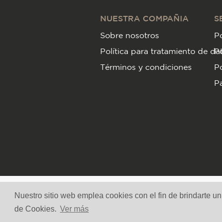
NUESTRA COMPAÑIA
S
Sobre nosotros
Po
Política para tratamiento de da
P
Términos y condiciones
Po
Pa
Nuestro sitio web emplea cookies con el fin de brindarte u
de Cookies.
Ver más
Todos 