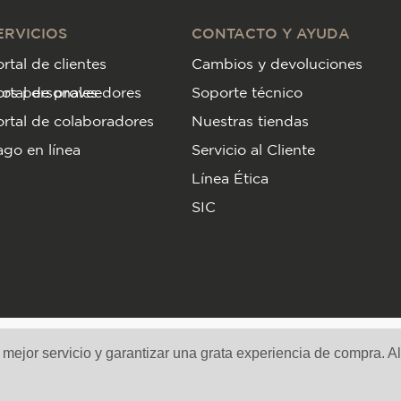
ERVICIOS
CONTACTO Y AYUDA
rtal de clientes
Cambios y devoluciones
tos personales
ortal de proveedores
Soporte técnico
rtal de colaboradores
Nuestras tiendas
go en línea
Servicio al Cliente
Línea Ética
SIC
Medios de pago y sitio seguro
n mejor servicio y garantizar una grata experiencia de compra. A
los derechos reservados. Copyright © Decorceramica 2026
·
Tecnología