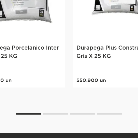
ega Porcelanico Inter
Durapega Plus Constr
 25 KG
Gris X 25 KG
00
un
$
50
.
900
un