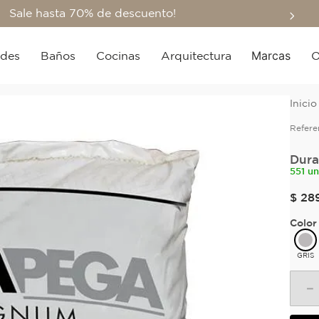
Sale hasta 70% de descuento!
Marcas
edes
Baños
Cocinas
Arquitectura
O
Refere
Dura
551 u
$
28
Color
GRIS
－