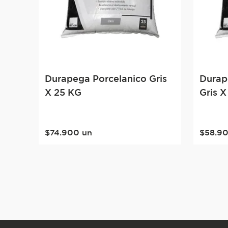
Durapega Porcelanico Gris
Durap
X 25 KG
Gris X
$
74
.
900
un
$
58
.
9