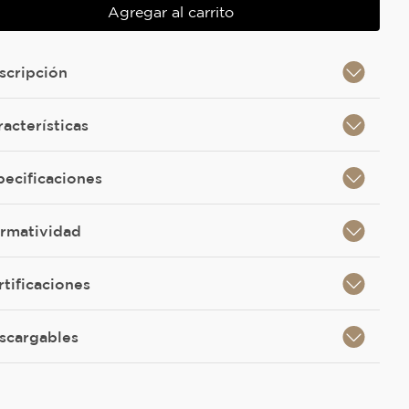
Agregar al carrito
scripción
racterísticas
pecificaciones
rmatividad
rtificaciones
scargables