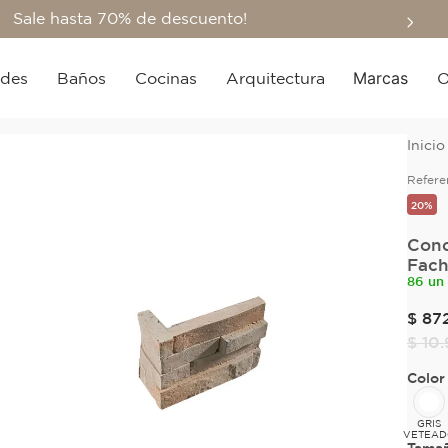
Sale hasta 70% de descuento!
Marcas
edes
Baños
Cocinas
Arquitectura
O
Refere
20%
Conc
Fach
86 un
$
87
$
10
.
Color
GRIS
VETEA