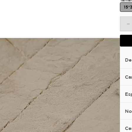
Tama
15*
－
De
Ca
Es
No
Ce