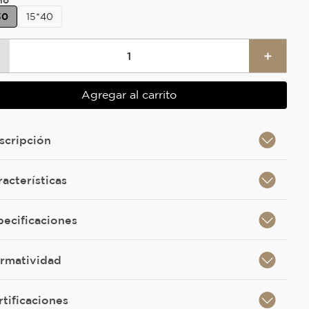
ño
30
15*40
＋
Agregar al carrito
scripción
racterísticas
pecificaciones
rmatividad
rtificaciones