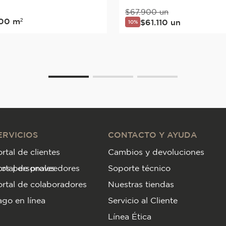
35x50 Crema
$
67
.
900
un
00
m²
$
61
.
110
un
10%
ERVICIOS
CONTACTO Y AYUDA
rtal de clientes
Cambios y devoluciones
tos personales
ortal de proveedores
Soporte técnico
rtal de colaboradores
Nuestras tiendas
go en línea
Servicio al Cliente
Línea Ética