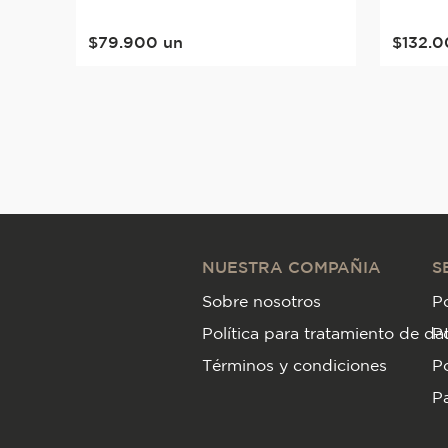
Mediterranea 23x40x29
$
79
.
900
un
$
132
.
0
Crem
NUESTRA COMPAÑIA
S
Sobre nosotros
Po
Política para tratamiento de da
P
Términos y condiciones
Po
Pa