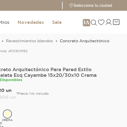
Selecciona tu ciudad
tros
Novedades
Sale
Revestimientos blandos
Concreto Arquitectónico
ncia:
AT03CM152
reto Arquitectónico Para Pared Estilo
aleta Esq Cayambe 15x20/30x10 Crema
 Disponibles
20
un
*Precio IVA incluido
900
un
CREMA
DO