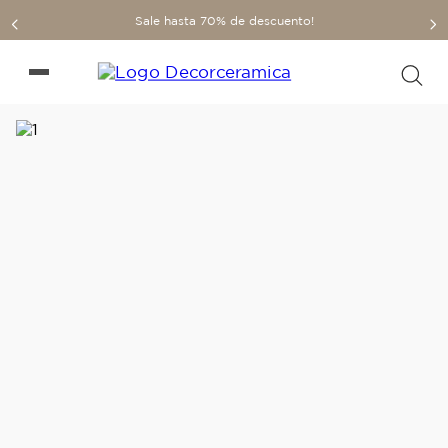
Sale hasta 70% de descuento!