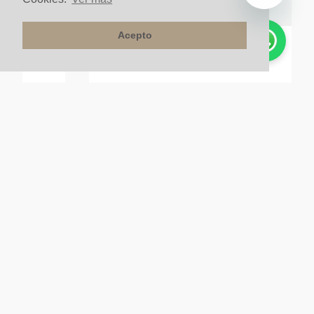
Acepto
x10 Gris
Esq Sanitario Interno 3 Planos 38 (27r)
$
42
.
900
un
NUESTRA COMPAÑÍA
SERVICIOS