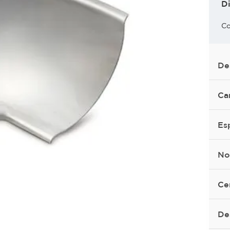
D
Co
De
Ca
Es
No
Ce
De