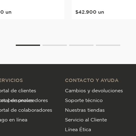
00
un
$
42
.
900
un
ERVICIOS
CONTACTO Y AYUDA
rtal de clientes
Cambios y devoluciones
tos personales
ortal de proveedores
Soporte técnico
rtal de colaboradores
Nuestras tiendas
go en línea
Servicio al Cliente
Línea Ética