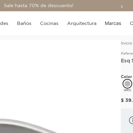
Sale hasta 70% de descuento!
Marcas
edes
Baños
Cocinas
Arquitectura
O
Refere
Esq 
Color
GRIS
$
39
.