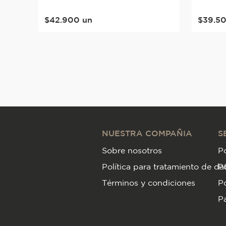
$
42
.
900
un
$
39
.
5
NUESTRA COMPAÑIA
S
Sobre nosotros
Po
Política para tratamiento de da
P
Términos y condiciones
Po
Pa