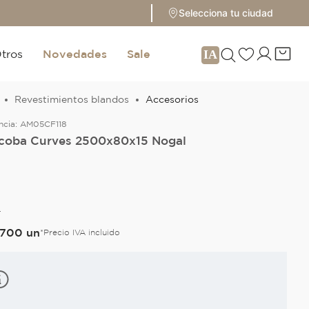
Selecciona tu ciudad
tros
Novedades
Sale
Revestimientos blandos
Accesorios
ncia:
AM05CF118
coba Curves 2500x80x15 Nogal
L
700
un
*Precio IVA incluido