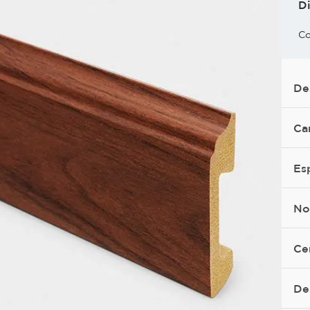
D
Co
De
Ca
Es
No
Ce
De