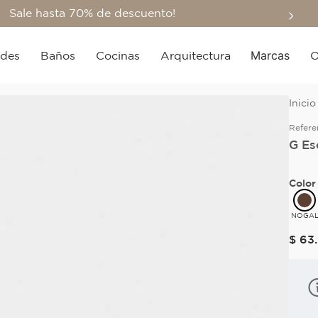
Sale hasta 70% de descuento!
Marcas
edes
Baños
Cocinas
Arquitectura
O
Refere
G Es
Color
NOGA
$
63
.