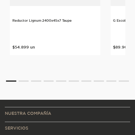
Reductor Lignum 2400x45x7 Taupe
G Escoba Li
$
54
.
899
un
$
89
.
900
u
NUESTRA COMPAÑÍA
SERVICIOS