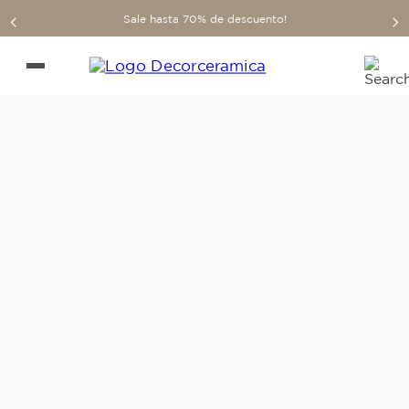
Sale hasta 70% de descuento!