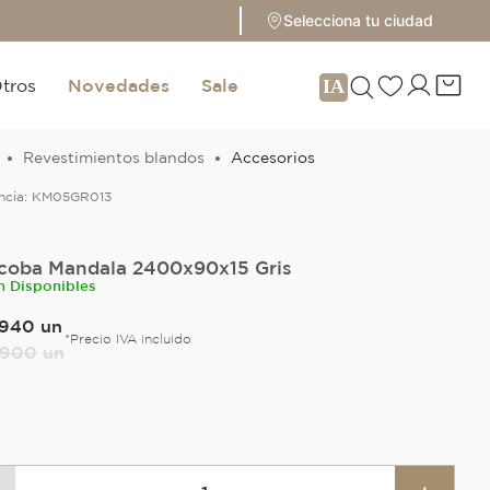
Selecciona tu ciudad
tros
Novedades
Sale
Revestimientos blandos
Accesorios
ncia:
KM05GR013
coba Mandala 2400x90x15 Gris
n Disponibles
940
un
*Precio IVA incluido
900
un