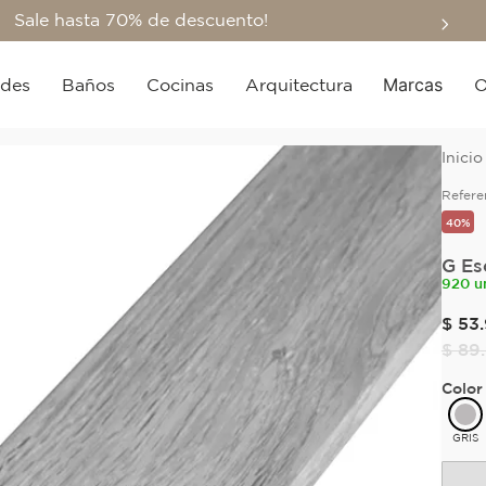
Sale hasta 70% de descuento!
Marcas
edes
Baños
Cocinas
Arquitectura
O
Refere
40%
G Es
920 u
$
53
.
$
89
.
Color
GRIS