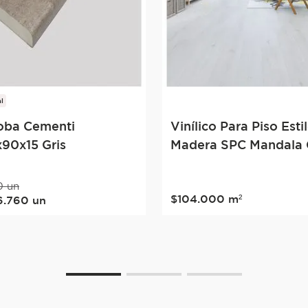
l
oba Cementi
Vinílico Para Piso Esti
90x15 Gris
Madera SPC Mandala 
0
un
$
104
.
000
m²
6
.
760
un