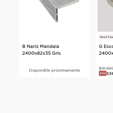
Stock Fina
B Nariz Mandala
G Esc
2400x82x35 Gris
2400x
$
91
.
90
Disponible próximamente
$
3
60%