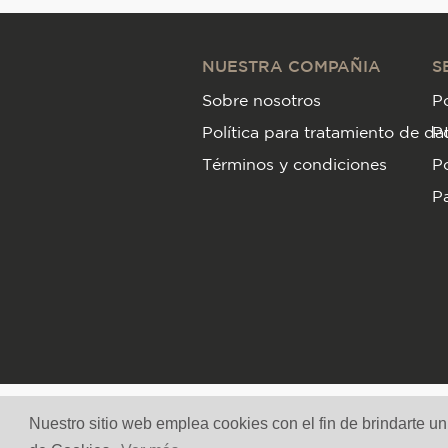
NUESTRA COMPAÑIA
S
Sobre nosotros
Po
Política para tratamiento de da
P
Términos y condiciones
Po
Pa
Nuestro sitio web emplea cookies con el fin de brindarte u