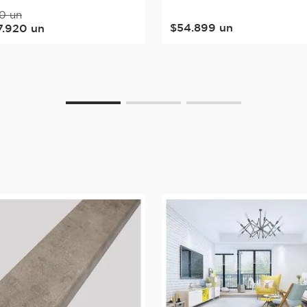
0
un
$
54
.
899
un
7
.
920
un