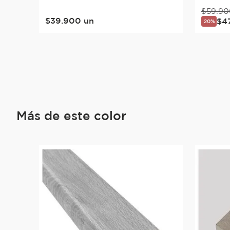
$
59
.
90
$
39
.
900
un
$
4
20%
Más de este color