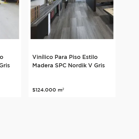
lo
Vinílico Para Piso Estilo
Gris
Madera SPC Nordik V Gris
$
124
.
000
m²