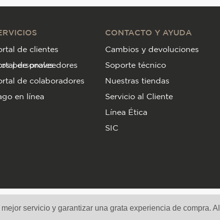
ERVICIOS
CONTACTO Y AYUDA
rtal de clientes
Cambios y devoluciones
tos personales
ortal de proveedores
Soporte técnico
rtal de colaboradores
Nuestras tiendas
go en línea
Servicio al Cliente
Línea Ética
SIC
Medios de pago y sitio seguro
n mejor servicio y garantizar una grata experiencia de compra. A