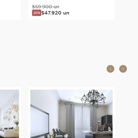
$
59
.
900
un
$
47
.
920
un
20%