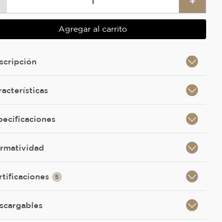
＋
Agregar al carrito
scripción
racterísticas
pecificaciones
rmatividad
rtificaciones
5
scargables