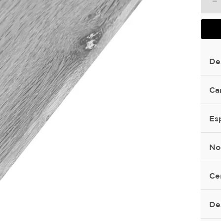
－
De
Ca
Es
No
Ce
De