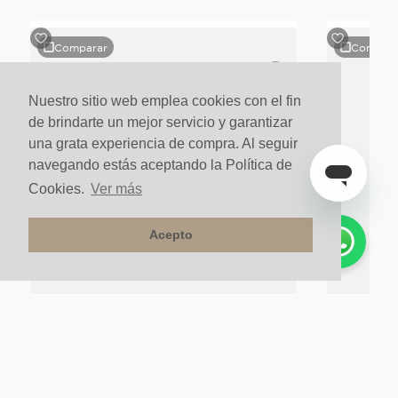
Comparar
Compara
Nuestro sitio web emplea cookies con el fin
de brindarte un mejor servicio y garantizar
una grata experiencia de compra. Al seguir
navegando estás aceptando la Política de
Cookies.
Ver más
Acepto
Reductor Mandala 2400x45x7 Ocre
Perfil T Man