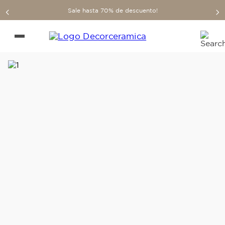
Sale hasta 70% de descuento!