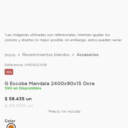
*Las imágenes utilizadas son referenciales, intentan igualar los
colores y diseños lo mejor posible, sin embargo, estos pueden variar
Revestimientos blandos
Accesorios
Referencia:
KM05OC059
35%
G Escoba Mandala 2400x90x15 Ocre
590 un Disponibles
$
58
.
435
un
$
89
.
900
un
*Precio IVA incluido
Color