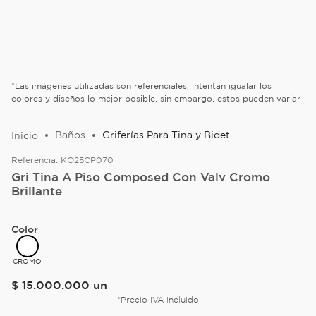
*Las imágenes utilizadas son referenciales, intentan igualar los
colores y diseños lo mejor posible, sin embargo, estos pueden variar
Baños
Griferías Para Tina y Bidet
Referencia:
KO25CP070
Gri Tina A Piso Composed Con Valv Cromo
Brillante
Color
CROMO
$
15
.
000
.
000
un
*Precio IVA incluido