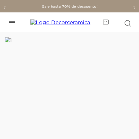
Sale hasta 70% de descuento!