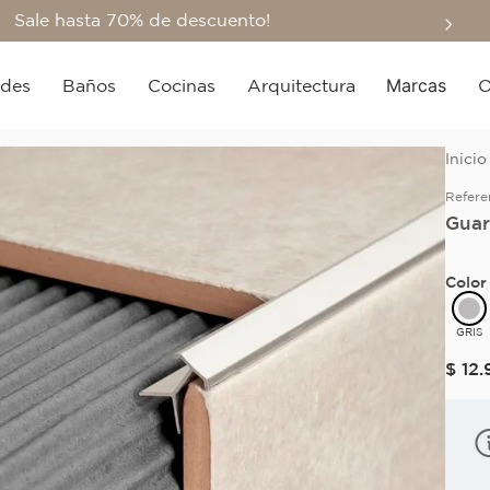
Sale hasta 70% de descuento!
Marcas
edes
Baños
Cocinas
Arquitectura
O
Refere
Guar
Color
GRIS
$
12
.