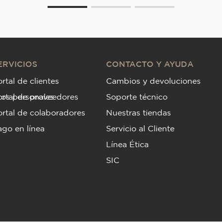
ERVICIOS
CONTACTO Y AYUDA
rtal de clientes
Cambios y devoluciones
tos personales
ortal de proveedores
Soporte técnico
rtal de colaboradores
Nuestras tiendas
go en línea
Servicio al Cliente
Línea Ética
SIC