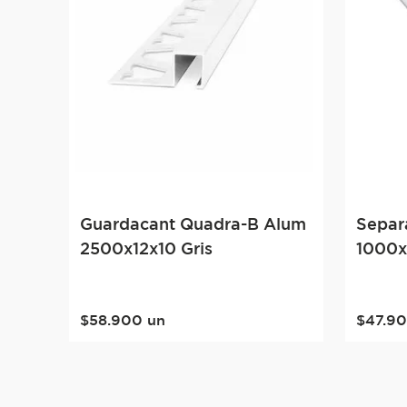
Guardacant Quadra-B Alum
Separ
2500x12x10 Gris
1000x
$
58
.
900
un
$
47
.
9