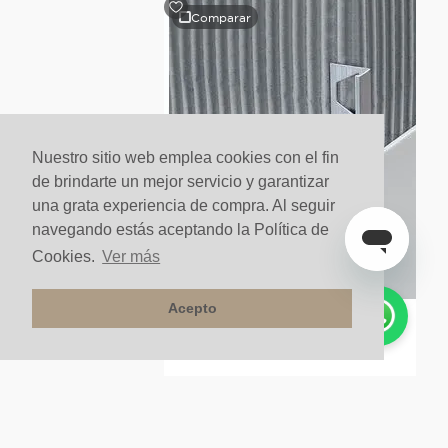
Comparar
Comparar
s
Varilla En L Alum 2500x12x2.5 Natural
$
25
.
900
un
Nuestro sitio web emplea cookies con el fin
de brindarte un mejor servicio y garantizar
una grata experiencia de compra. Al seguir
navegando estás aceptando la Política de
Cookies.
Ver más
Acepto
Varilla En L Alum 2500x
$
24
.
900
un