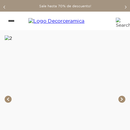
Sale hasta 70% de descuento!