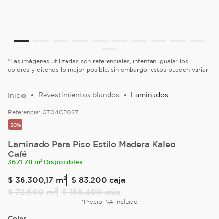
*Las imágenes utilizadas son referenciales, intentan igualar los
colores y diseños lo mejor posible, sin embargo, estos pueden variar
Revestimientos blandos
Laminados
Referencia:
GT04CF027
50%
Laminado Para Piso Estilo Madera Kaleo
Café
3671.78 m² Disponibles
$
36
.
300
,
17
m²
$ 83.200
caja
$
72
.
600
m²
$ 166.400
caja
*Precio IVA incluido
Color