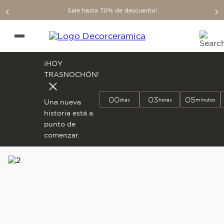
Sale hasta 70% de descuento!
¡HOY
TRASNOCHÓN!
00
03
05
días
horas
minutos
Una nueva
historia está a
punto de
comenzar.