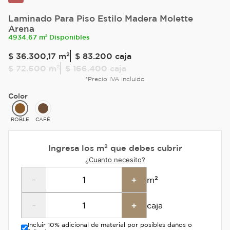
Laminado Para Piso Estilo Madera Molette
Arena
4934.67 m² Disponibles
$
36
.
300
,
17
m²
$ 83.200
caja
$
72
.
600
m²
$ 166.400
caja
*Precio IVA incluido
Color
ROBLE
CAFÉ
Ingresa los m² que debes cubrir
¿Cuanto necesito?
-
+
m²
-
+
caja
Incluir 10% adicional de material por posibles daños o