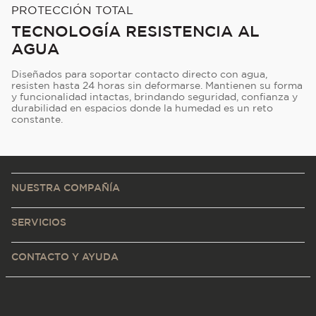
PROTECCIÓN TOTAL
TECNOLOGÍA RESISTENCIA AL
AGUA
Diseñados para soportar contacto directo con agua,
resisten hasta 24 horas sin deformarse. Mantienen su forma
y funcionalidad intactas, brindando seguridad, confianza y
durabilidad en espacios donde la humedad es un reto
constante.
NUESTRA COMPAÑÍA
SERVICIOS
CONTACTO Y AYUDA