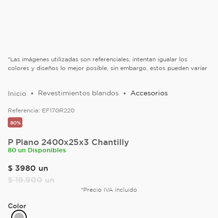
*Las imágenes utilizadas son referenciales, intentan igualar los
colores y diseños lo mejor posible, sin embargo, estos pueden variar
Revestimientos blandos
Accesorios
Referencia:
EF17GR220
80%
P Plano 2400x25x3 Chantilly
80 un Disponibles
$
3980
un
$
19
.
900
un
*Precio IVA incluido
Color