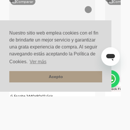
Comparar
Compara
Nuestro sitio web emplea cookies con el fin
de brindarte un mejor servicio y garantizar
una grata experiencia de compra. Al seguir
navegando estás aceptando la Política de
Cookies.
Ver más
Acepto
Stock Final
G Escoba 2440x80x12 Gris
Reductor Lum
$
59
.
900
un
$
39
.
900
un
$
47
.
92
20%