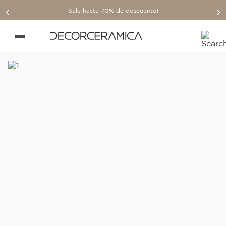
Sale hasta 70% de descuento!