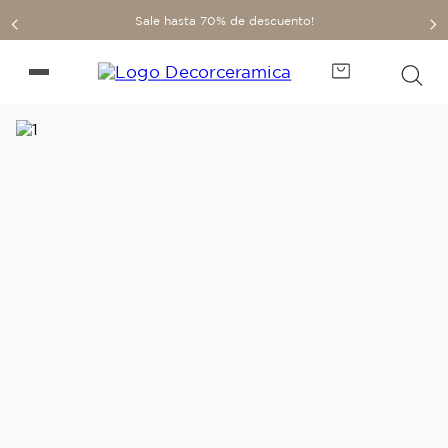
Sale hasta 70% de descuento!