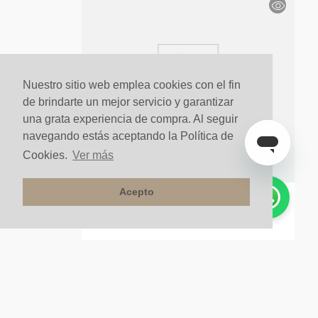
Cto Bocel 2300x15x15 Roble Ingles
$
11
.
900
un
$
3570
un
70%
Nuestro sitio web emplea cookies con el fin
de brindarte un mejor servicio y garantizar
una grata experiencia de compra. Al seguir
navegando estás aceptando la Política de
Cookies.
Ver más
Acepto
Stock Final
Perfil T 2400x45x12 Volcano
$
34
.
900
un
$
6980
un
80%