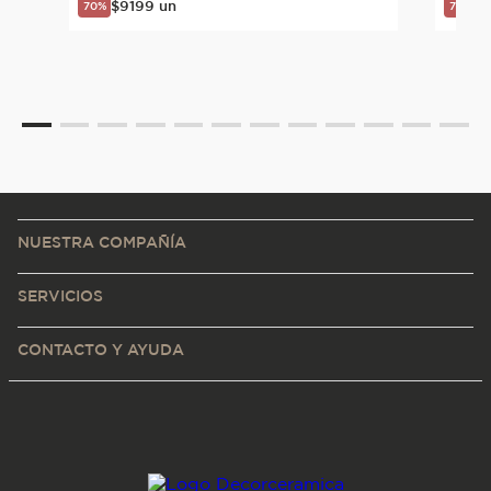
$
9199
un
$
70%
70%
NUESTRA COMPAÑÍA
SERVICIOS
CONTACTO Y AYUDA