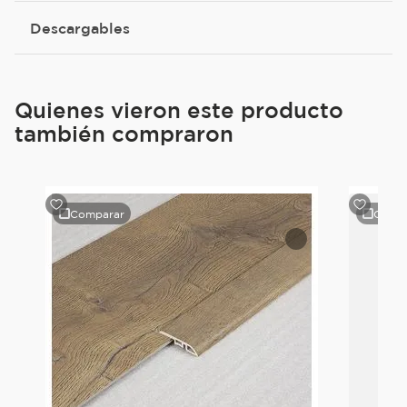
Descargables
Quienes vieron este producto
también compraron
Comparar
Comp
le