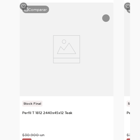
Comparar
Com
ogal
Stock Final
Stock F
Perfil T 1812 2440x45x12 Teak
Perfil 
$
30
.
900
un
$
30
.
9