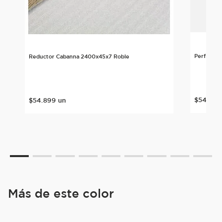
Perfil T 
Reductor Cabanna 2400x45x7 Roble
$
54
.
899
$
54
.
899
un
Más de este color