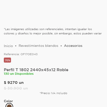
*Las imágenes utilizadas son referenciales, intentan igualar los
colores y diseños lo mejor posible, sin embargo, estos pueden variar
Revestimientos blandos
Accesorios
Referencia:
OF17OE043
70%
Perfil T 1802 2440x45x12 Roble
130 un Disponibles
$
9270
un
$
30
.
900
un
*Precio IVA incluido
Color