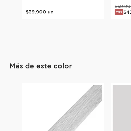
$
59
.
90
$
39
.
900
un
$
4
20%
Más de este color