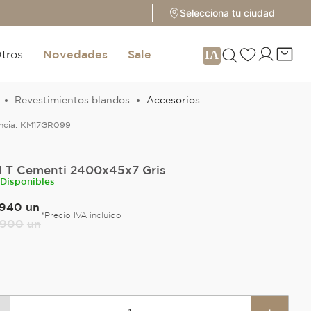
Selecciona tu ciudad
tros
Novedades
Sale
Revestimientos blandos
Accesorios
ncia:
KM17GR099
il T Cementi 2400x45x7 Gris
 Disponibles
940
un
*Precio IVA incluido
900
un