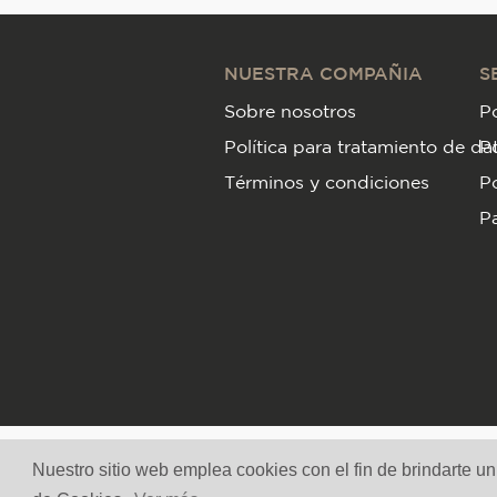
NUESTRA COMPAÑIA
S
Sobre nosotros
Po
Política para tratamiento de da
P
Términos y condiciones
Po
Pa
Nuestro sitio web emplea cookies con el fin de brindarte u