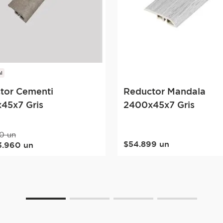
l
tor Cementi
Reductor Mandala
45x7 Gris
2400x45x7 Gris
0
un
$
54
.
899
un
3
.
960
un