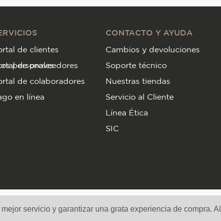
ERVICIOS
CONTACTO Y AYUDA
rtal de clientes
Cambios y devoluciones
tos personales
ortal de proveedores
Soporte técnico
rtal de colaboradores
Nuestras tiendas
go en línea
Servicio al Cliente
Línea Ética
SIC
Medios de pago y sitio seguro
n mejor servicio y garantizar una grata experiencia de compra. A