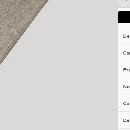
－
De
Ca
Es
No
Ce
De