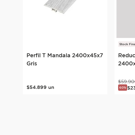
Stock Fina
Perfil T Mandala 2400x45x7
Reduc
Gris
2400x
$
59
.
90
$
54
.
899
un
$
2
60%