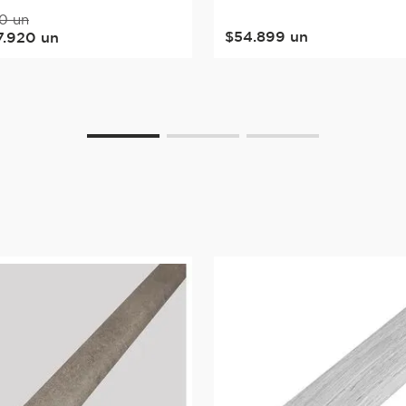
0
un
$
54
.
899
un
7
.
920
un