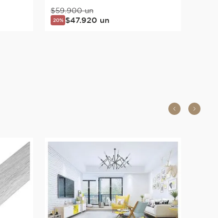
$
59
.
900
un
$
47
.
920
un
20%