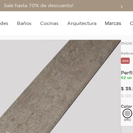
Sale hasta 70% de descuento!
Marcas
edes
Baños
Cocinas
Arquitectura
O
Refere
40%
Perf
92 un
$
35
.
$
59
.
Color
GRIS