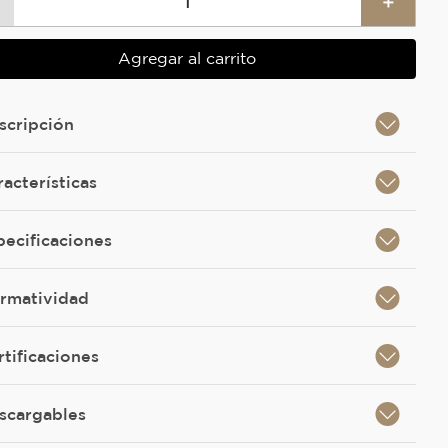
＋
Agregar al carrito
scripción
racterísticas
pecificaciones
rmatividad
rtificaciones
scargables