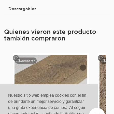
Descargables
Quienes vieron este producto
también compraron
Comparar
Comp
le
Nuestro sitio web emplea cookies con el fin
de brindarte un mejor servicio y garantizar
una grata experiencia de compra. Al seguir
navegando estás aceptando la Política de