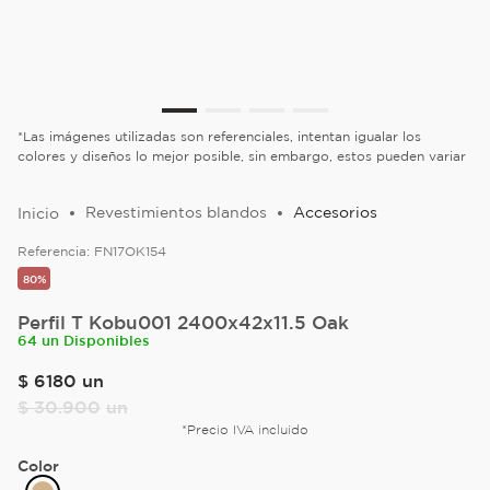
*Las imágenes utilizadas son referenciales, intentan igualar los
colores y diseños lo mejor posible, sin embargo, estos pueden variar
Revestimientos blandos
Accesorios
Referencia:
FN17OK154
80%
Perfil T Kobu001 2400x42x11.5 Oak
64 un Disponibles
$
6180
un
$
30
.
900
un
*Precio IVA incluido
Color