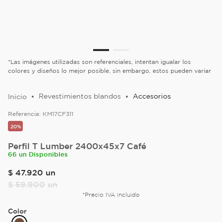
*Las imágenes utilizadas son referenciales, intentan igualar los
colores y diseños lo mejor posible, sin embargo, estos pueden variar
Revestimientos blandos
Accesorios
Referencia:
KM17CF311
20%
Perfil T Lumber 2400x45x7 Café
66 un Disponibles
$
47
.
920
un
$
59
.
900
un
*Precio IVA incluido
Color