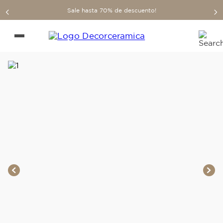
Sale hasta 70% de descuento!