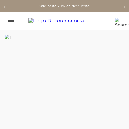
Sale hasta 70% de descuento!