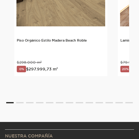
Piso Orgánico Estilo Madera Beach Roble
Laminado P
$
298
.
000
m²
$
79
.
900
$
297
.
999
,
73
m²
$
63
.
0%
20%
NUESTRA COMPAÑÍA