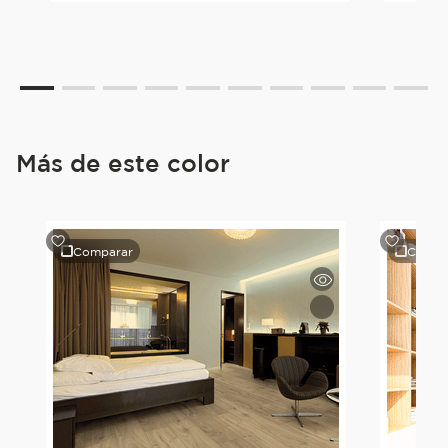
Más de este color
Comparar
Compa
e