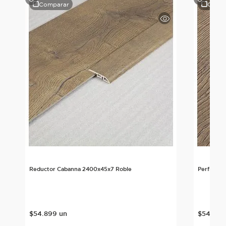
Comparar
Comp
le
Reductor Cabanna 2400x45x7 Roble
Perfil T 
$
54
.
899
un
$
54
.
899